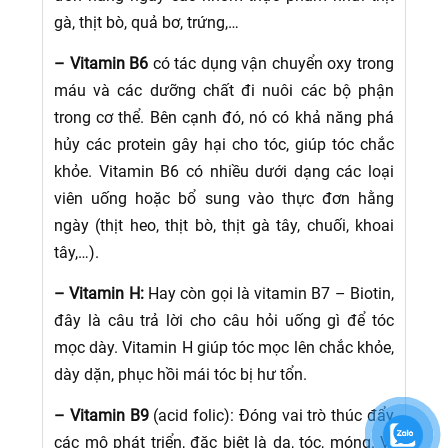
gà, thịt bò, quả bơ, trứng,…
– Vitamin B6
có tác dụng vận chuyển oxy trong
máu và các dưỡng chất đi nuôi các bộ phận
trong cơ thể. Bên cạnh đó, nó có khả năng phá
hủy các protein gây hại cho tóc, giúp tóc chắc
khỏe. Vitamin B6 có nhiều dưới dạng các loại
viên uống hoặc bổ sung vào thực đơn hằng
ngày (thịt heo, thịt bò, thịt gà tây, chuối, khoai
tây,…).
– Vitamin H:
Hay còn gọi là vitamin B7 – Biotin,
đây là câu trả lời cho câu hỏi uống gì để tóc
mọc dày. Vitamin H giúp tóc mọc lên chắc khỏe,
dày dặn, phục hồi mái tóc bị hư tổn.
– Vitamin B9
(acid folic): Đóng vai trò thúc đẩy
các mô phát triển, đặc biệt là da, tóc, móng. Vì