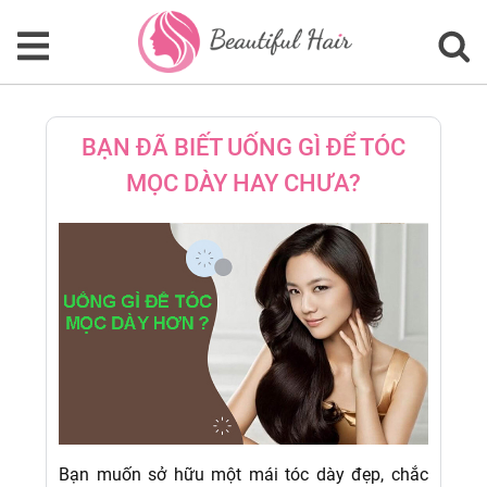
BẠN ĐÃ BIẾT UỐNG GÌ ĐỂ TÓC
MỌC DÀY HAY CHƯA?
Bạn muốn sở hữu một mái tóc dày đẹp, chắc