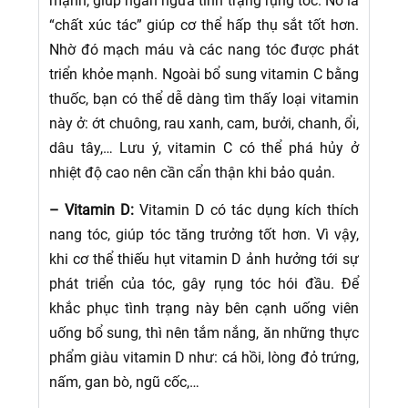
mạnh, giúp ngăn ngừa tình trạng rụng tóc. Nó là
“chất xúc tác” giúp cơ thể hấp thụ sắt tốt hơn.
Nhờ đó mạch máu và các nang tóc được phát
triển khỏe mạnh. Ngoài bổ sung vitamin C bằng
thuốc, bạn có thể dễ dàng tìm thấy loại vitamin
này ở: ớt chuông, rau xanh, cam, bưởi, chanh, ổi,
dâu tây,… Lưu ý, vitamin C có thể phá hủy ở
nhiệt độ cao nên cần cẩn thận khi bảo quản.
– Vitamin D:
Vitamin D có tác dụng kích thích
nang tóc, giúp tóc tăng trưởng tốt hơn. Vì vậy,
khi cơ thể thiếu hụt vitamin D ảnh hưởng tới sự
phát triển của tóc, gây rụng tóc hói đầu. Để
khắc phục tình trạng này bên cạnh uống viên
uống bổ sung, thì nên tắm nắng, ăn những thực
phẩm giàu vitamin D như: cá hồi, lòng đỏ trứng,
nấm, gan bò, ngũ cốc,…