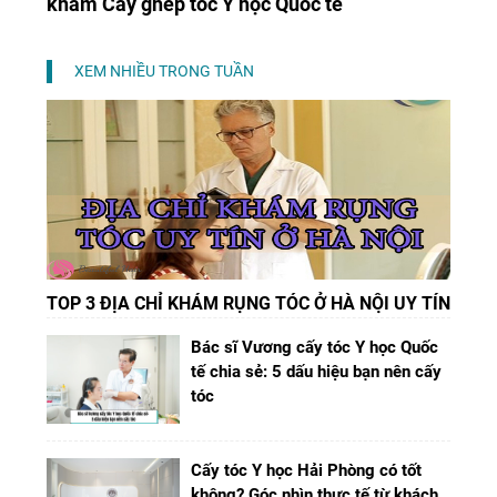
khám Cấy ghép tóc Y học Quốc tế
XEM NHIỀU TRONG TUẦN
TOP 3 ĐỊA CHỈ KHÁM RỤNG TÓC Ở HÀ NỘI UY TÍN
Bác sĩ Vương cấy tóc Y học Quốc
tế chia sẻ: 5 dấu hiệu bạn nên cấy
tóc
Cấy tóc Y học Hải Phòng có tốt
không? Góc nhìn thực tế từ khách