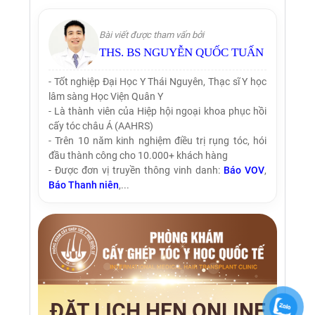
Bài viết được tham vấn bởi
THS. BS NGUYỄN QUỐC TUẤN
- Tốt nghiệp Đại Học Y Thái Nguyên, Thạc sĩ Y học
lâm sàng Học Viện Quân Y
- Là thành viên của Hiệp hội ngoại khoa phục hồi
cấy tóc châu Á (AAHRS)
- Trên 10 năm kinh nghiệm điều trị rụng tóc, hói
đầu thành công cho 10.000+ khách hàng
- Được đơn vị truyền thông vinh danh:
Báo VOV
,
Báo Thanh niên
,...
ĐẶT LỊCH HẸN ONLINE