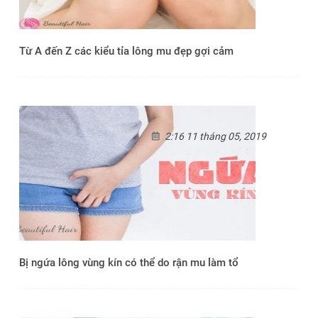
Từ A đến Z các kiểu tỉa lông mu đẹp gợi cảm
2:16 11 tháng 05, 2019
Bị ngứa lông vùng kín có thể do rận mu làm tổ