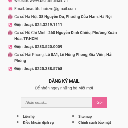
website: www.beautifulhair.vn
Email: beautifulhair.vn@gmail.com
Cơ sở Hà Nội:
38 Nguyễn Du, Phường Cửa Nam, Hà Nội
Điện thoại: 024.3219.1111
Cơ sở Hồ Chí Minh:
260 Nguyễn Đình Chiểu, Phường Xuân
Hòa, TP.HCM
Điện thoại: 0283.520.0009
Cơ sở Hải Phòng:
Lô 8A1, Lê Hồng Phong, Gia Viên, Hải
Phòng
Điện thoại: 0225.388.5768
ĐĂNG KÝ MAIL
Để nhận ngay những bài viết mới
Gửi
Liên hệ
Sitemap
Điều khoản dịch vụ
Chính sách bảo mật