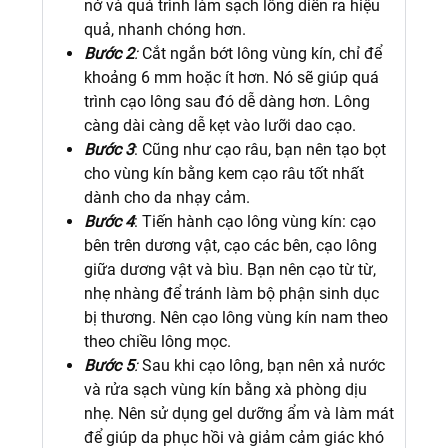
nở và quá trình làm sạch lông diễn ra hiệu
quả, nhanh chóng hơn.
Bước 2
:
Cắt ngắn bớt lông vùng kín, chỉ để
khoảng 6 mm hoặc ít hơn. Nó sẽ giúp quá
trình cạo lông sau đó dễ dàng hơn. Lông
càng dài càng dễ kẹt vào lưỡi dao cạo.
Bước 3
:
Cũng như cạo râu, bạn nên tạo bọt
cho vùng kín bằng kem cạo râu tốt nhất
dành cho da nhạy cảm.
Bước 4
:
Tiến hành cạo lông vùng kín: cạo
bên trên dương vật, cạo các bên, cạo lông
giữa dương vật và bìu. Bạn nên cạo từ từ,
nhẹ nhàng để tránh làm bộ phận sinh dục
bị thương. Nên cạo lông vùng kín nam theo
theo chiều lông mọc.
Bước 5
:
Sau khi cạo lông, bạn nên xả nước
và rửa sạch vùng kín bằng xà phòng dịu
nhẹ. Nên sử dụng gel dưỡng ẩm và làm mát
để giúp da phục hồi và giảm cảm giác khó