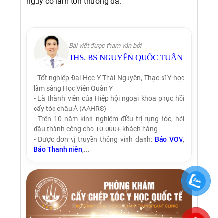
nguy cơ làm tổn thương da.
Bài viết được tham vấn bởi
THS. BS NGUYỄN QUỐC TUẤN
- Tốt nghiệp Đại Học Y Thái Nguyên, Thạc sĩ Y học
lâm sàng Học Viện Quân Y
- Là thành viên của Hiệp hội ngoại khoa phục hồi
cấy tóc châu Á (AAHRS)
- Trên 10 năm kinh nghiệm điều trị rụng tóc, hói
đầu thành công cho 10.000+ khách hàng
- Được đơn vị truyền thông vinh danh:
Báo VOV
,
Báo Thanh niên
,...