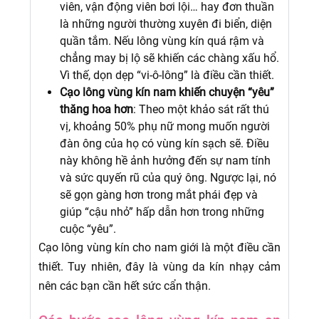
viên, vận động viên bơi lội… hay đơn thuần
là những người thường xuyên đi biển, diện
quần tắm. Nếu lông vùng kín quá rậm và
chẳng may bị lộ sẽ khiến các chàng xấu hổ.
Vì thế, dọn dẹp “vi-ô-lông” là điều cần thiết.
Cạo lông vùng kín nam khiến chuyện “yêu”
thăng hoa hơn
: Theo một khảo sát rất thú
vị, khoảng 50% phụ nữ mong muốn người
đàn ông của họ có vùng kín sạch sẽ. Điều
này không hề ảnh hưởng đến sự nam tính
và sức quyến rũ của quý ông. Ngược lại, nó
sẽ gọn gàng hơn trong mắt phái đẹp và
giúp “cậu nhỏ” hấp dẫn hơn trong những
cuộc “yêu”.
Cạo lông vùng kín cho nam giới là một điều cần
thiết. Tuy nhiên, đây là vùng da kín nhạy cảm
nên các bạn cần hết sức cẩn thận.