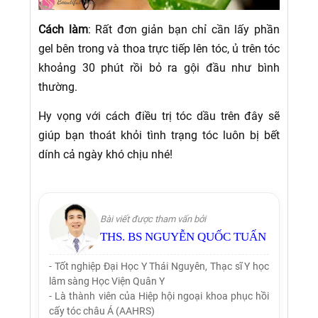
Cách làm
: Rất đơn giản bạn chỉ cần lấy phần
gel bên trong và thoa trực tiếp lên tóc, ủ trên tóc
khoảng 30 phút rồi bỏ ra gội đầu như bình
thường.
Hy vọng với cách điều trị tóc dầu trên đây sẽ
giúp bạn thoát khỏi tình trạng tóc luôn bị bết
dính cả ngày khó chịu nhé!
Bài viết được tham vấn bởi
THS. BS NGUYỄN QUỐC TUẤN
- Tốt nghiệp Đại Học Y Thái Nguyên, Thạc sĩ Y học
lâm sàng Học Viện Quân Y
- Là thành viên của Hiệp hội ngoại khoa phục hồi
cấy tóc châu Á (AAHRS)