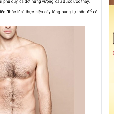
ại phú quý, cả đời hưng vượng, cầu được ước thấy.
iếc “thóc lúa” thực hiện cấy lông bụng tự thân để cải