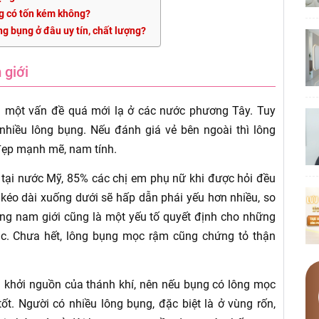
ng có tốn kém không?
ng bụng ở đâu uy tín, chất lượng?
 giới
à một vấn đề quá mới lạ ở các nước phương Tây. Tuy
nhiều lông bụng. Nếu đánh giá vẻ bên ngoài thì lông
 đẹp mạnh mẽ, nam tính.
tại nước Mỹ, 85% các chị em phụ nữ khi được hỏi đều
, kéo dài xuống dưới sẽ hấp dẫn phái yếu hơn nhiều, so
ụng nam giới cũng là một yếu tố quyết định cho những
ục. Chưa hết, lông bụng mọc rậm cũng chứng tỏ thận
 khởi nguồn của thánh khí, nên nếu bụng có lông mọc
ốt. Người có nhiều lông bụng, đặc biệt là ở vùng rốn,