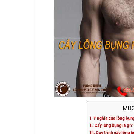
MỤC
I. Ý nghĩa của lông bụn
II. Cấy lông bụng là gì?
III. Quy trình cấy lông