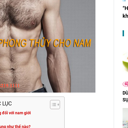
“H
kh
DÙ
SỰ
 LỤC
g đối với nam giới
 bụng như thế nào?