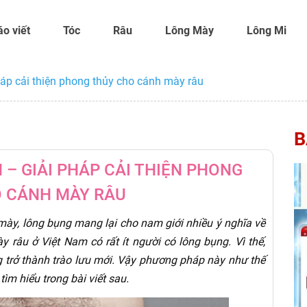
áo viết
Tóc
Râu
Lông Mày
Lông Mi
háp cải thiện phong thủy cho cánh mày râu
B
 – GIẢI PHÁP CẢI THIỆN PHONG
 CÁNH MÀY RÂU
ày, lông bụng mang lại cho nam giới nhiều ý nghĩa về
y râu ở Việt Nam có rất ít người có lông bụng. Vì thế,
 trở thành trào lưu mới. Vậy phương pháp này như thế
ìm hiểu trong bài viết sau.