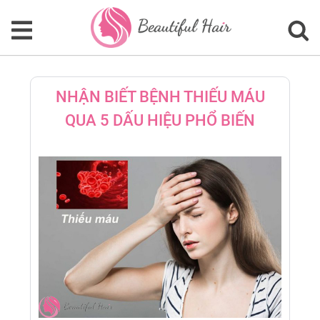
NHẬN BIẾT BỆNH THIẾU MÁU
QUA 5 DẤU HIỆU PHỔ BIẾN