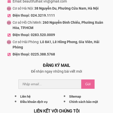
Email: beautifulhair.vn@gmail.com
Cơ sở Hà Nội:
38 Nguyễn Du, Phường Cửa Nam, Hà Nội
Điện thoại: 024.3219.1111
Cơ sở Hồ Chí Minh:
260 Nguyễn Đình Chiểu, Phường Xuân
Hòa, TP.HCM
Điện thoại: 0283.520.0009
Cơ sở Hải Phòng:
Lô 8A1, Lê Hồng Phong, Gia Viên, Hải
Phòng
Điện thoại: 0225.388.5768
ĐĂNG KÝ MAIL
Để nhận ngay những bài viết mới
Gửi
Liên hệ
Sitemap
Điều khoản dịch vụ
Chính sách bảo mật
LIÊN KẾT VỚI CHÚNG TÔI